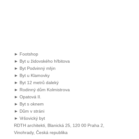
►
Footshop
►
Byt u židovského hřbitova
►
Byt Podvinný mlýn
►
Byt u Klamovky
►
Byt 12 metrů daleký
►
Rodinný dům Kolmistrova
►
Opatová II.
►
Byt s oknem
►
Dům v stráni
►
Vršovický byt
RDTH architekti,
Blanická 25,
120 00 Praha 2,
Vinohrady,
Česká republika