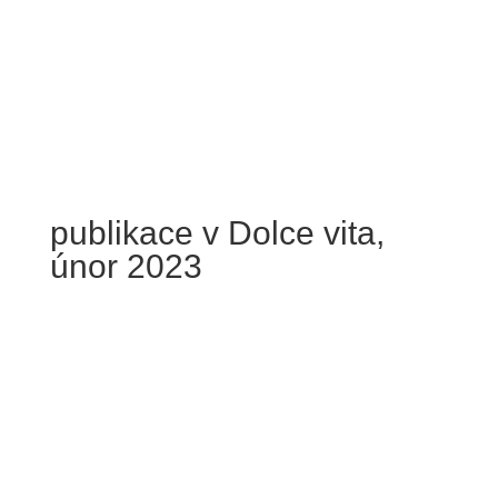
Úvod
publikace v Dolce vita,
únor 2023
Projekty
Profil studia
Spolupráce s klientem